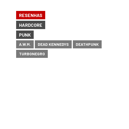
RESENHAS
HARDCORE
PUNK
A.W.M.
DEAD KENNEDYS
DEATHPUNK
TURBONEGRO