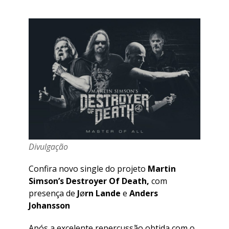
Divulgação
Confira novo single do projeto
Martin
Simson’s Destroyer Of Death,
com
presença de
J
ø
rn Lande
e
Anders
Johansson
Após a excelente repercussão obtida com o