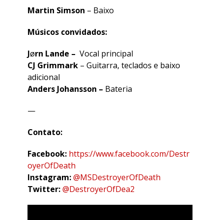
Martin Simson
– Baixo
Músicos convidados:
J
ø
rn Lande –
Vocal principal
CJ Grimmark
– Guitarra, teclados e baixo
adicional
Anders Johansson –
Bateria
—
Contato:
Facebook:
https://www.facebook.com/Destr
oyerOfDeath
Instagram:
@MSDestroyerOfDeath
Twitter:
@DestroyerOfDea2