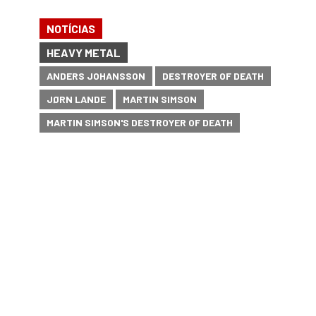
NOTÍCIAS
HEAVY METAL
ANDERS JOHANSSON
DESTROYER OF DEATH
JØRN LANDE
MARTIN SIMSON
MARTIN SIMSON'S DESTROYER OF DEATH