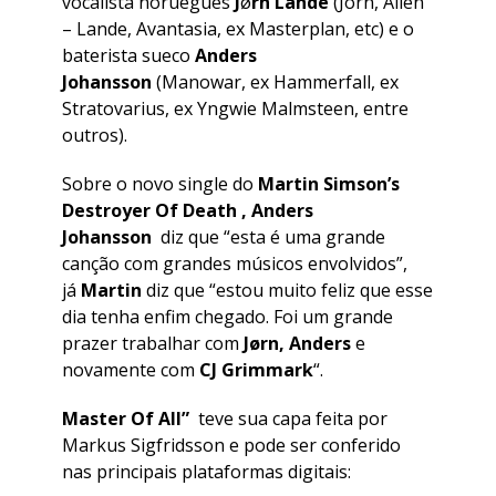
vocalista norueguês
J
ø
rn Lande
(Jorn, Allen
– Lande, Avantasia, ex Masterplan, etc) e o
baterista sueco
Anders
Johansson
(Manowar, ex Hammerfall, ex
Stratovarius, ex Yngwie Malmsteen, entre
outros).
Sobre o novo single do
Martin Simson’s
Destroyer Of Death , Anders
Johansson
diz que
“esta é uma grande
canção com grandes músicos envolvidos”
,
já
Martin
diz que
“estou muito feliz que esse
dia tenha enfim chegado. Foi um grande
prazer trabalhar com
J
ørn, Anders
e
novamente com
CJ Grimmark
“.
Master Of All”
teve sua capa feita por
Markus Sigfridsson e pode ser conferido
nas principais plataformas digitais: