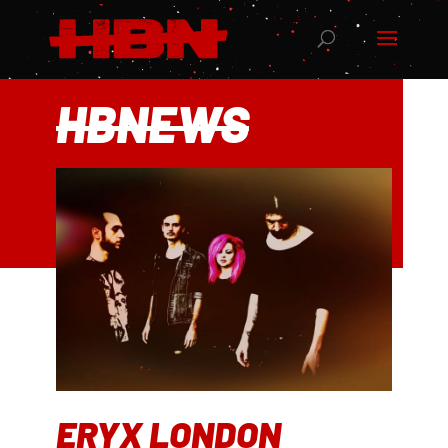
HBNEWS
ERYX LONDON