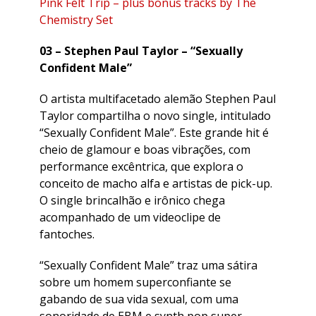
Pink Felt Trip – plus bonus tracks by The
Chemistry Set
03 – Stephen Paul Taylor – “Sexually
Confident Male”
O artista multifacetado alemão Stephen Paul
Taylor compartilha o novo single, intitulado
“Sexually Confident Male”. Este grande hit é
cheio de glamour e boas vibrações, com
performance excêntrica, que explora o
conceito de macho alfa e artistas de pick-up.
O single brincalhão e irônico chega
acompanhado de um videoclipe de
fantoches.
“Sexually Confident Male” traz uma sátira
sobre um homem superconfiante se
gabando de sua vida sexual, com uma
sonoridade de EBM e synth pop super