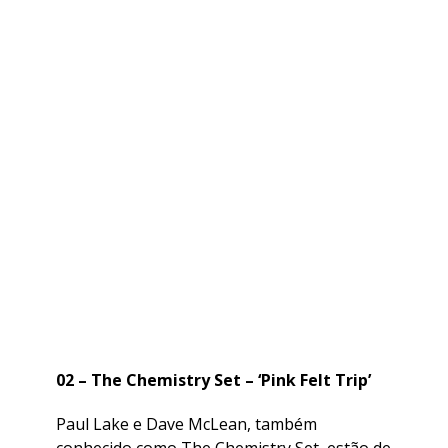
02 – The Chemistry Set – ‘Pink Felt Trip’
Paul Lake e Dave McLean, também
conhecido como The Chemistry Set, estão de