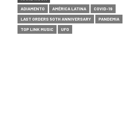
ADIAMENTO
AMÉRICA LATINA
COVID-19
LAST ORDERS 50TH ANNIVERSARY
PANDEMIA
TOP LINK MUSIC
UFO