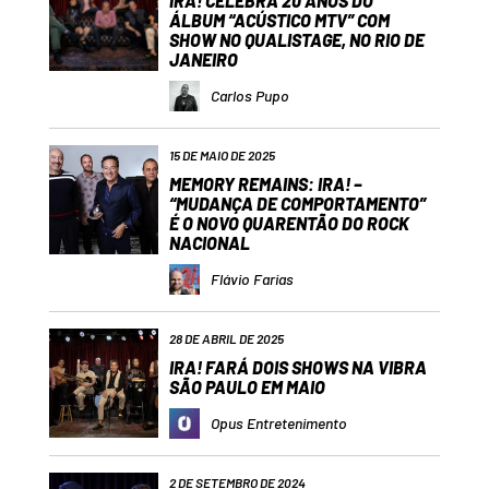
IRA! CELEBRA 20 ANOS DO
ÁLBUM “ACÚSTICO MTV” COM
SHOW NO QUALISTAGE, NO RIO DE
JANEIRO
Carlos Pupo
15 DE MAIO DE 2025
MEMORY REMAINS: IRA! –
“MUDANÇA DE COMPORTAMENTO”
É O NOVO QUARENTÃO DO ROCK
NACIONAL
Flávio Farias
28 DE ABRIL DE 2025
IRA! FARÁ DOIS SHOWS NA VIBRA
SÃO PAULO EM MAIO
Opus Entretenimento
2 DE SETEMBRO DE 2024