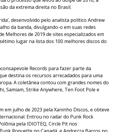
rda o processo que levou ao Golpe de 2016, a
são da extrema direita no Brasil.
ida’, desenvolvido pelo analista político Andrew
balho da banda, divulgando-o em suas redes
 de Melhores de 2019 de sites especializados em
étimo lugar na lista dos 100 melhores discos do
Inconsapevole Records para fazer parte da
, que destina os recursos arrecadados para uma
Europa. A coletânea contou com grandes nomes do
, Samiam, Strike Anywhere, Ten Foot Pole e
em em julho de 2023 pela Xaninho Discos, e obteve
ternacional. Entrou no radar do Punk Rock
lônia pela IDIOTEQ, Circle Pit nos
 Punk Roquette no Canadá, e Andrezza Barros no