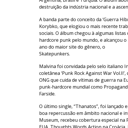
Argentina, Brasil e Turquia. O álbum abo
destruição da indústria nacional e a ascen
A banda parte do conceito da ‘Guerra Híbr
Korybko, que elogiou o mais recente tra
sociais. O álbum chegou à algumas listas
hardcore punk pelo mundo, e alcançou o s
ano do maior site do gênero, o
Skatepunkers.
Malvina foi convidada pelo selo italiano 
coletânea ‘Punk Rock Against War Vol.II’
ONG que cuida de vítimas de guerra na 
punk-hardcore mundial como Propagandhi
Farside.
O último single, “Thanatos”, foi lançado 
boa repercussão em âmbito nacional e in
Museum, recebeu cobertura especial na Po
EUA, Thoughts Words Action na Croácia,