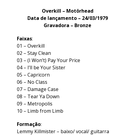
Overkill – Motörhead
Data de lançamento – 24/03/1979
Gravadora – Bronze
Faixas
:
01 –
Overkill
02 –
Stay Clean
03 –
(I Won’t) Pay Your Price
04 –
I’ll be Your Sister
05 –
Capricorn
06 –
No Class
07 –
Damage Case
08 –
Tear Ya Down
09 –
Metropolis
10 –
Limb from Limb
Formação
:
Lemmy Killmister – baixo/ vocal/ guitarra