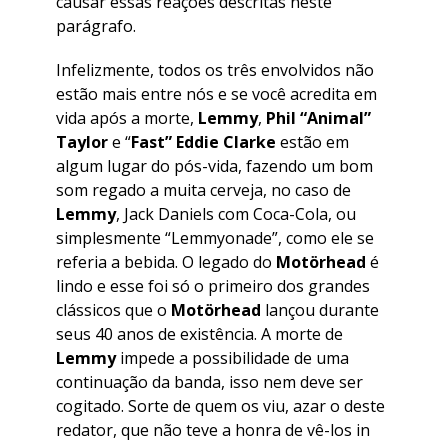
causar essas reações descritas neste
parágrafo.
Infelizmente, todos os três envolvidos não
estão mais entre nós e se você acredita em
vida após a morte,
Lemmy
,
Phil “Animal”
Taylor
e “
Fast” Eddie Clarke
estão em
algum lugar do pós-vida, fazendo um bom
som regado a muita cerveja, no caso de
Lemmy
, Jack Daniels com Coca-Cola, ou
simplesmente “Lemmyonade”, como ele se
referia a bebida. O legado do
Motörhead
é
lindo e esse foi só o primeiro dos grandes
clássicos que o
Motörhead
lançou durante
seus 40 anos de existência. A morte de
Lemmy
impede a possibilidade de uma
continuação da banda, isso nem deve ser
cogitado. Sorte de quem os viu, azar o deste
redator, que não teve a honra de vê-los in