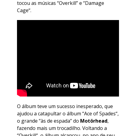
tocou as músicas “
Overkill
” e “
Damage
Cage
“.
O álbum teve um sucesso inesperado, que
ajudou a catapultar o álbum “
Ace of Spades
“,
o grande “às de espada” do
Motörhead
,
fazendo mais um trocadilho. Voltando a
“
Overkill
“, o álbum alcançou, no ano de seu