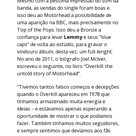
Mesmo com a péssima impressão do som da
banda, as vendas do single foram boas e
isso deu ao Motörhead a possibilidade de
uma aparição na BBC, mais precisamente no
Top of the Pops. Isso deu a Bronze a
confiança para levar
Lemmy
e seus “blue
caps” de volta ao estúdio, para gravar o
vindouro álbum, desta vez, um full-lenght.
No ano de 2011, o biógrafo Joel Mclver,
escreveu o seguinte, no livro “
Overkill: the
untold story of Motörhead
“.
“Tivemos tantos falsos começos e decepções
quando o Overkill apareceu em 1978 que
tínhamos armazenado muita energia e
ideias – e estávamos apenas esperando a
oportunidade de mostrar o que podíamos
fazer. Também tínhamos muitos seguidores,
e sempre sentimos que devíamos aos fãs