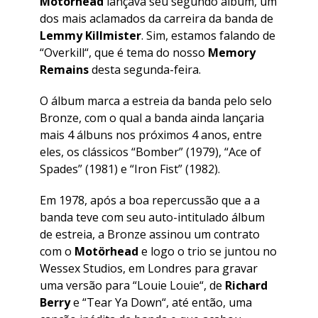
Motörhead
lançava seu segundo álbum, um
dos mais aclamados da carreira da banda de
Lemmy Killmister
. Sim, estamos falando de
“
Overkill
“, que é tema do nosso
Memory
Remains
desta segunda-feira.
O álbum marca a estreia da banda pelo selo
Bronze, com o qual a banda ainda lançaria
mais 4 álbuns nos próximos 4 anos, entre
eles, os clássicos “
Bomber
” (1979), “
Ace of
Spades
” (1981) e “
Iron Fist
” (1982).
Em 1978, após a boa repercussão que a a
banda teve com seu auto-intitulado álbum
de estreia, a Bronze assinou um contrato
com o
Motörhead
e logo o trio se juntou no
Wessex Studios, em Londres para gravar
uma versão para “
Louie Louie
“, de
Richard
Berry
e “
Tear Ya Down
“, até então, uma