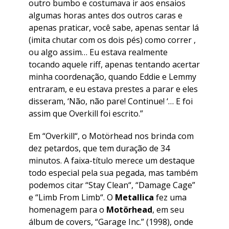
outro bumbo e costumava ir aos ensaios
algumas horas antes dos outros caras e
apenas praticar, você sabe, apenas sentar lá
(imita chutar com os dois pés) como correr ,
ou algo assim… Eu estava realmente
tocando aquele riff, apenas tentando acertar
minha coordenação, quando Eddie e Lemmy
entraram, e eu estava prestes a parar e eles
disseram, ‘Não, não pare! Continue! ‘… E foi
assim que Overkill foi escrito.”
Em “
Overkill
“, o Motörhead nos brinda com
dez petardos, que tem duração de 34
minutos. A faixa-título merece um destaque
todo especial pela sua pegada, mas também
podemos citar “
Stay Clean
“, “
Damage Cage
”
e “
Limb From Limb
“. O
Metallica
fez uma
homenagem para o
Motörhead
, em seu
álbum de covers, “
Garage Inc
.” (1998), onde