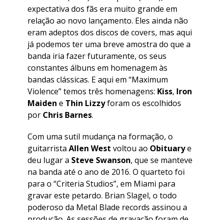
expectativa dos fãs era muito grande em
relação ao novo lançamento. Eles ainda não
eram adeptos dos discos de covers, mas aqui
já podemos ter uma breve amostra do que a
banda iria fazer futuramente, os seus
constantes álbuns em homenagem às
bandas clássicas. E aqui em “
Maximum
Violence
” temos três homenagens:
Kiss
,
Iron
Maiden
e
Thin Lizzy
foram os escolhidos
por
Chris Barnes
.
Com uma sutil mudança na formação, o
guitarrista
Allen West
voltou ao
Obituary
e
deu lugar a
Steve Swanson
, que se manteve
na banda até o ano de 2016. O quarteto foi
para o “
Criteria Studios
”, em Miami para
gravar este petardo. Brian Slagel, o todo
poderoso da Metal Blade records assinou a
produção. As sessões de gravação foram de