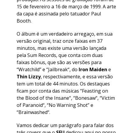
15 de fevereiro a 16 de março de 1999. A arte
da capa é assinada pelo tatuador Paul
Booth.
O álbum é um verdadeiro arregaço, em sua
versão original, traz onze faixas em 37
minutos, mas existe uma versão lançada
pela Sum Records, que conta com duas
faixas bônus, que são as versões para
“
Wratchild
” e “
Jailbreak
“, do
Iron Maiden
e
Thin Lizzy
, respectivamente, e essa versão
tem um total de 44 minutos. Os destaques
ficam por conta das músicas “
Feasting on
the Blood of the Insane
“, “
Bonesaw
“, “
Victim
of Paranoid
“, “
No Warning Shot
” e
“
Brainwashed
“.
Vamos dedicar um parágrafo para falar dos
três covers que o
SFU
dedicou aqui no nosso