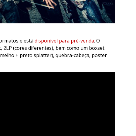
formatos e está
disponível para pré-venda
. O
, 2LP (cores diferentes), bem como um boxset
rmelho + preto splatter), quebra-cabeça, poster