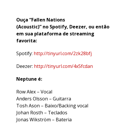
Ouça “Fallen Nations
(Acoustic)” no Spotify, Deezer, ou então
em sua plataforma de streaming
favorita:
Spotify:
http://tinyurl.com/2zk28bfj
Deezer:
http://tinyurl.com/4x5fcdan
Neptune é:
Row Alex – Vocal
Anders Olsson – Guitarra
Tosh Ason – Baixo/Backing vocal
Johan Rosth – Teclados
Jonas Wikström – Bateria