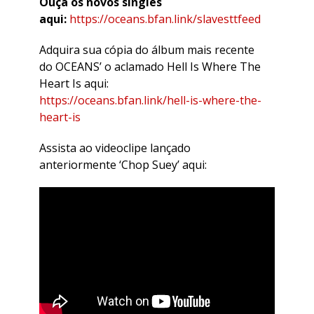
Ouça os novos singles
aqui:
https://oceans.bfan.link/slavesttfeed
Adquira sua cópia do álbum mais recente
do OCEANS’ o aclamado Hell Is Where The
Heart Is aqui:
https://oceans.bfan.link/hell-is-where-the-
heart-is
Assista ao videoclipe lançado
anteriormente ‘Chop Suey’ aqui: