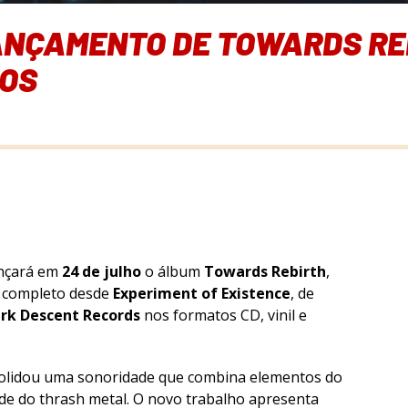
ANÇAMENTO DE TOWARDS REB
NOS
nçará em
24 de julho
o álbum
Towards Rebirth
,
o completo desde
Experiment of Existence
, de
rk Descent Records
nos formatos CD, vinil e
solidou uma sonoridade que combina elementos do
ade do thrash metal. O novo trabalho apresenta