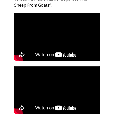
Sheep From Goats”.