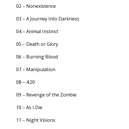
02 –
Nonexistence
03 –
A Journey Into Darkness
04 –
Animal Instinct
05 –
Death or Glory
06 –
Burning Blood
07 –
Manipulation
08 –
4:20
09 –
Revenge of the Zombie
10 –
As I Die
11 –
Night Visions