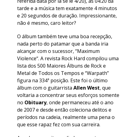
referida data por lá se lê 4/20), às 04:20 da
tarde e a música tem exatamente 4 minutos
e 20 segundos de duração. Impressionante,
não é mesmo, caro leitor?
O álbum também teve uma boa recepção,
nada perto do patamar que a banda iria
alcançar com o sucessor, “
Maximum
Violence
“. A revista Rock Hard compilou uma
lista dos 500 Maiores Álbuns de Rock e
Metal de Todos os Tempos e “
Warpath
”
figura na 334ª posição. Este foi o último
álbum com o guitarrista
Allen West
, que
voltaria a concentrar seus esforços somente
no
Obituary
, onde permaneceu até o ano
de 2007 e desde então coleciona delitos e
períodos na cadeia, realmente uma pena o
que esse rapaz fez com sua carreira.