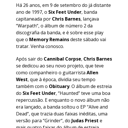
Há 26 anos, em 9 de setembro do já distante
ano de 1997, o
Six Feet Under
, banda
capitaneada por
Chris Barnes
, lançava
“
Warpath
“, o álbum de número 2 da
discografia da banda, e é sobre esse play
que o
Memory Remains
deste sábado vai
tratar. Venha conosco.
Após sair do
Cannibal Corpse
,
Chris Barnes
se dedicou ao seu novo projeto, que teve
como companheiro o guitarrista
Allen
West
, que à época, dividia seu tempo
também com o
Obituary
. O álbum de estreia
do
Six Feet Under
, “
Haunted
” teve uma boa
repercussão. E enquanto o novo álbum não
era lançado, a banda soltou o EP “
Alive and
Dead
“, que trazia duas faixas inéditas, uma
versão para “
Grinder
“, do
Judas Priest
e
mais quatro faixas do álbum de estreia,