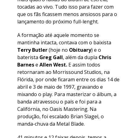
tocadas ao vivo. Tudo isso para fazer com
que os fãs ficassem menos ansiosos para o
lançamento do próximo full-lenght.
A formação até aquele momento se
mantinha intacta, contava com o baixista
Terry Butler
(hoje no
Obituary
) e o
baterista
Greg Gall
, além da dupla
Chris
Barnes
e
Allen West.
E assim todos
retornaram ao Morrissound Studios, na
Flórida, por onde ficaram entre os dias 14 de
abril e 3 de maio de 1997, gravando e
mixando o play. Para masterizar o álbum, a
banda atravessou o país e foi para a
Califórnia, no Oasis Mastering. Na
produção, foi escalado Brian Slagel, o
manda-chuva da Metal Blade.
41 minutos e 12 faixas depois, temos a