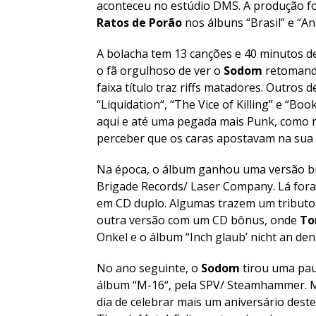
aconteceu no estúdio DMS. A produção fo
Ratos de Porão
nos álbuns “
Brasil
” e “
An
A bolacha tem 13 canções e 40 minutos de
o fã orgulhoso de ver o
Sodom
retomando
faixa título traz riffs matadores. Outros d
“
Liquidation
“, “
The Vice of Killing
” e “
Book
aqui e até uma pegada mais Punk, como n
perceber que os caras apostavam na sua 
Na época, o álbum ganhou uma versão bra
Brigade Records/ Laser Company. Lá fora
em CD duplo. Algumas trazem um tribut
outra versão com um CD bônus, onde
To
Onkel e o álbum “
Inch glaub’ nicht an d
No ano seguinte, o
Sodom
tirou uma pau
álbum “
M-16
“, pela SPV/ Steamhammer. M
dia de celebrar mais um aniversário dest