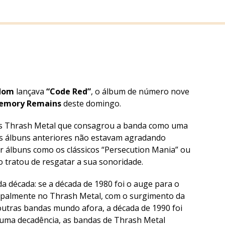
dom
lançava
“Code Red”
, o álbum de número nove
emory Remains
deste domingo.
zes Thrash Metal que consagrou a banda como uma
Os álbuns anteriores não estavam agradando
 álbuns como os clássicos “
Persecution Mania
” ou
io tratou de resgatar a sua sonoridade.
da década: se a década de 1980 foi o auge para o
cipalmente no Thrash Metal, com o surgimento da
outras bandas mundo afora, a década de 1990 foi
 uma decadência, as bandas de Thrash Metal