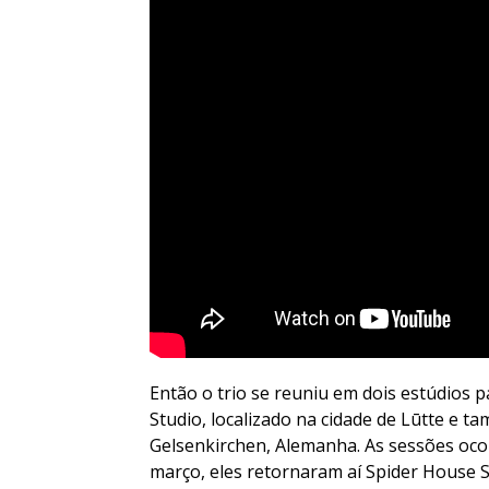
Então o trio se reuniu em dois estúdios pa
Studio, localizado na cidade de Lūtte e t
Gelsenkirchen, Alemanha. As sessões oco
março, eles retornaram aí Spider House S