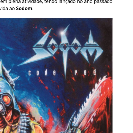
 em plena atividade, tendo lançado no ano passado
 vida ao
Sodom
.