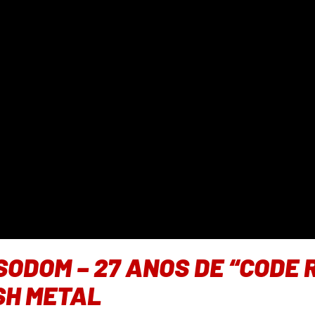
ODOM – 27 ANOS DE “CODE 
SH METAL