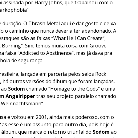
i assinada por Harry Johns, que trabalhou com o
arkophobia
“.
 duração. O Thrash Metal aqui é dar gosto e deixa
 o caminho que nunca deveria ter abandonado. A
estaques são as faixas “
What Hell Can Create
“,
 Burning
“. Sim, temos muita coisa com Groove
a faixa “
Addicted to Abstinence
“, mas já dava pra
bola de segurança.
sileira, lançada em parceria pelos selos Rock
, há outras versões do álbum que foram lançadas,
o ao
Sodom
chamado “
Homage to the Gods
” e uma
m Angelripper
traz seu projeto paralelo chamado
en Weinnachtsmann
“.
sa e voltou em 2001, ainda mais poderoso, com o
as esse é um assunto para outro dia, pois hoje é
e álbum, que marca o retorno triunfal do
Sodom
ao