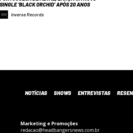
SINGLE ‘BLACK ORCHID’ APÓS 20 ANOS
Inverse Records
NOTÍCIAS
SHOWS
ENTREVISTAS
RESE
Marketing e Promoções
redacao@headbangersnews.com.br